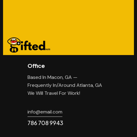
Office
Based In Macon, GA —
Frequently In/Around Atlanta, GA
We Will Travel For Work!
info@email.com
786 708 9943