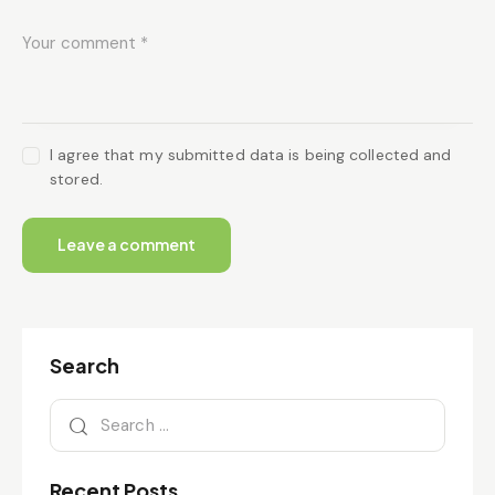
I agree that my submitted data is being collected and
stored.
A
l
t
Search
e
r
n
a
t
Recent Posts