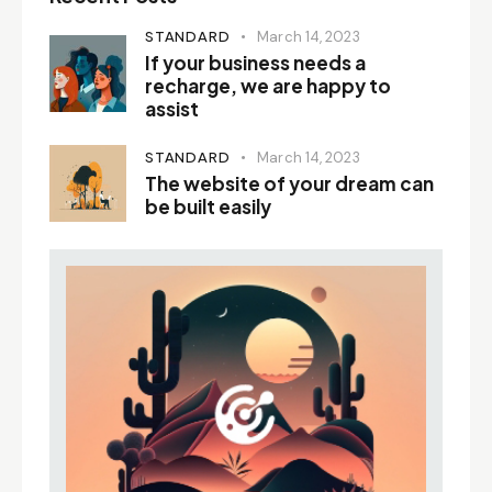
i
STANDARD
March 14, 2023
v
If your business needs a
e
recharge, we are happy to
:
assist
STANDARD
March 14, 2023
The website of your dream can
be built easily