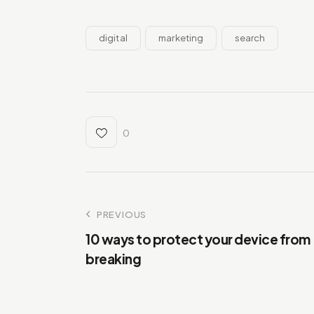
digital
marketing
search
0
PREVIOUS
10 ways to protect your device from
breaking