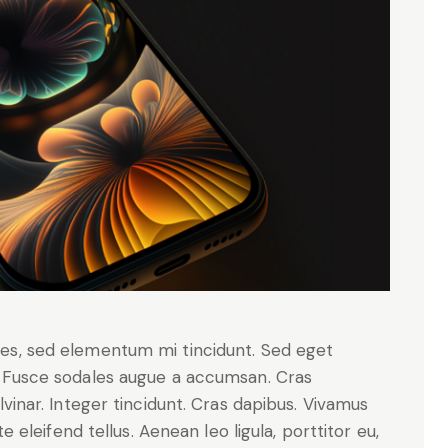
les, sed elementum mi tincidunt. Sed eget
t. Fusce sodales augue a accumsan. Cras
ulvinar. Integer tincidunt. Cras dapibus. Vivamus
leifend tellus. Aenean leo ligula, porttitor eu,