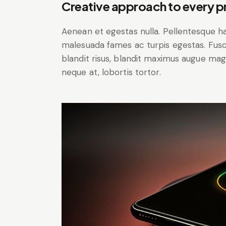
Creative approach to every p
Aenean et egestas nulla. Pellentesque ha
malesuada fames ac turpis egestas. Fusce g
blandit risus, blandit maximus augue magn
neque at, lobortis tortor.