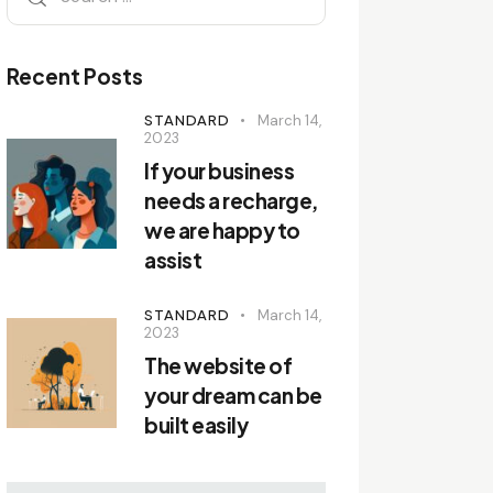
Recent Posts
STANDARD
March 14,
2023
If your business
needs a recharge,
we are happy to
assist
STANDARD
March 14,
2023
The website of
your dream can be
built easily