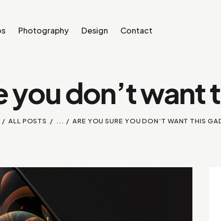
os
Photography
Design
Contact
e you don’t want 
ALL POSTS
...
ARE YOU SURE YOU DON’T WANT THIS G