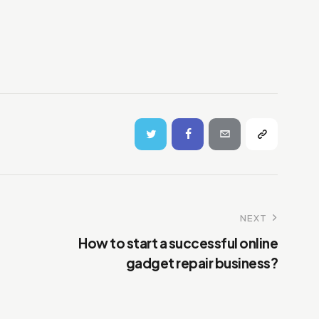
NEXT
How to start a successful online
gadget repair business?