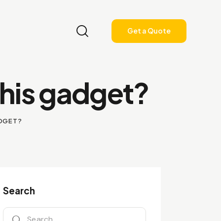
Get a Quote
this gadget?
ADGET?
Search